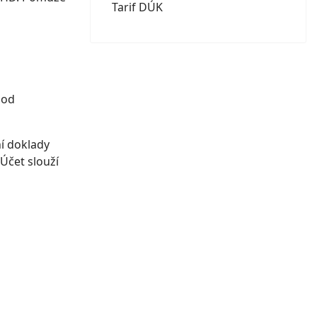
Tarif DÚK
 od
ní doklady
Účet slouží