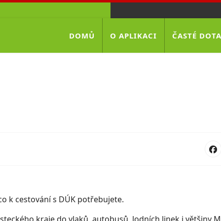
DOMŮ
O APLIKACI
ČASTÉ DOT
co k cestování s DÚK potřebujete.
 Ústeckého kraje do vlaků, autobusů, lodních linek i většin