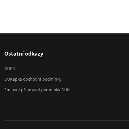
Ostatní odkazy
GDPR
DÚKapka obchodní podmínky
Smluvní přepravní podmínky DÚK