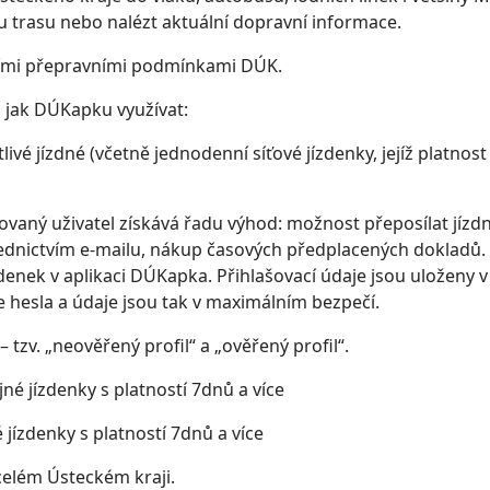
ou trasu nebo nalézt aktuální dopravní informace.
uvními přepravními podmínkami DÚK.
, jak DÚKapku využívat:
livé jízdné (včetně jednodenní síťové jízdenky, jejíž platnost
trovaný uživatel získává řadu výhod: možnost přeposílat jízd
ednictvím e-mailu, nákup časových předplacených dokladů. 
ízdenek v aplikaci DÚKapka. Přihlašovací údaje jsou uloženy v
 hesla a údaje jsou tak v maximálním bezpečí.
tzv. „neověřený profil“ a „ověřený profil“.
é jízdenky s platností 7dnů a více
jízdenky s platností 7dnů a více
elém Ústeckém kraji.