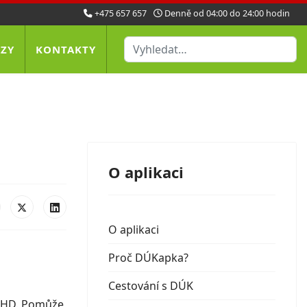
+475 657 657
Denně od 04:00 do 24:00 hodin
Hledat
AZY
KONTAKTY
O aplikaci
O aplikaci
Proč DÚKapka?
Cestování s DÚK
y MHD. Pomůže