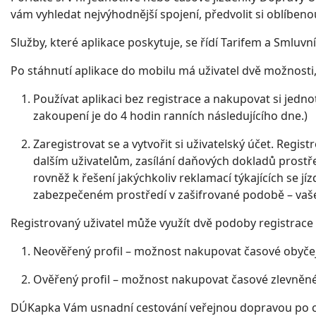
vám vyhledat nejvýhodnější spojení, předvolit si oblíben
Služby, které aplikace poskytuje, se řídí Tarifem a Sml
Po stáhnutí aplikace do mobilu má uživatel dvě možnosti
Používat aplikaci bez registrace a nakupovat si jednot
zakoupení je do 4 hodin ranních následujícího dne.)
Zaregistrovat se a vytvořit si uživatelský účet. Regis
dalším uživatelům, zasílání daňových dokladů prostř
rovněž k řešení jakýchkoliv reklamací týkajících se j
zabezpečeném prostředí v zašifrované podobě – vaše
Registrovaný uživatel může využít dvě podoby registrace – 
Neověřený profil – možnost nakupovat časové obyčejn
Ověřený profil – možnost nakupovat časové zlevněné 
DÚKapka Vám usnadní cestování veřejnou dopravou po c