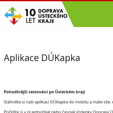
Aplikace DÚKapka
Pohodlnější cestování po Ústeckém kraji
Stáhněte si naši aplikaci DÚKapka do mobilu a máte vše, 
Pořídíte si v ní jednotlivé nebo časové jízdenky Dopravy